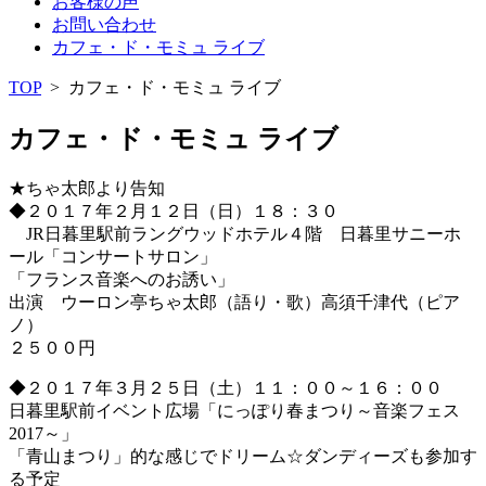
お客様の声
お問い合わせ
カフェ・ド・モミュ ライブ
TOP
>
カフェ・ド・モミュ ライブ
カフェ・ド・モミュ ライブ
★ちゃ太郎より告知
◆２０１７年２月１２日（日）１８：３０
JR日暮里駅前ラングウッドホテル４階 日暮里サニーホ
ール「コンサートサロン」
「フランス音楽へのお誘い」
出演 ウーロン亭ちゃ太郎（語り・歌）高須千津代（ピア
ノ）
２５００円
◆２０１７年３月２５日（土）１１：００～１６：００
日暮里駅前イベント広場「にっぽり春まつり～音楽フェス
2017～」
「青山まつり」的な感じでドリーム☆ダンディーズも参加す
る予定